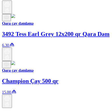
Qara çay dəmləmə
3492 Tess Earl Grey 12x200 qr Qara Dəm
6.30
Qara çay dəmləmə
Champion Çay 500 qr
15.00