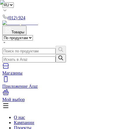
(012) 924
Товары
Магазины
Приложение Araz
Мой выбор
О нас
Кампании
Проекты