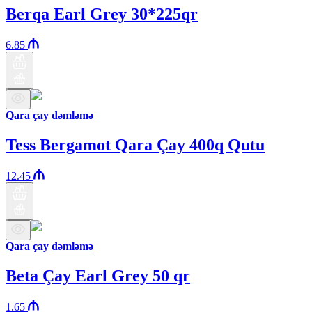
Berqa Earl Grey 30*225qr
6.85
Qara çay dəmləmə
Tess Bergamot Qara Çay 400q Qutu
12.45
Qara çay dəmləmə
Beta Çay Earl Grey 50 qr
1.65