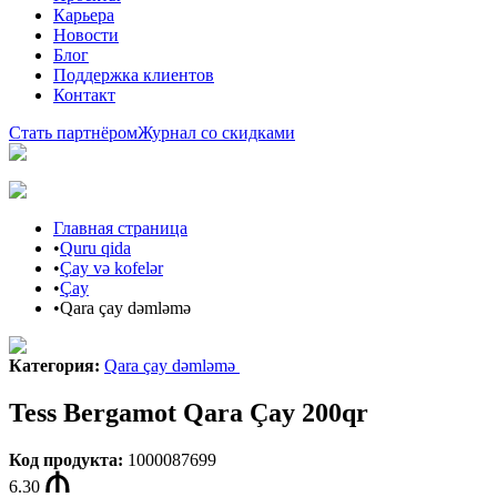
Карьера
Новости
Блог
Поддержка клиентов
Контакт
Стать партнёром
Журнал со скидками
Главная страница
•
Quru qida
•
Çay və kofelər
•
Çay
•
Qara çay dəmləmə
Категория
:
Qara çay dəmləmə
Tess Bergamot Qara Çay 200qr
Код продукта
:
1000087699
6.30