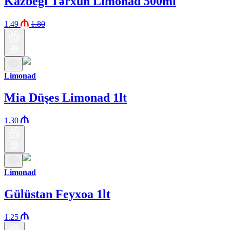
Kazbegi Tərxun Limonad 500ml
1.49
1.80
Limonad
Mia Düşes Limonad 1lt
1.30
Limonad
Gülüstan Feyxoa 1lt
1.25