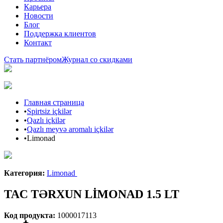
Карьера
Новости
Блог
Поддержка клиентов
Контакт
Стать партнёром
Журнал со скидками
Главная страница
•
Spirtsiz içkilər
•
Qazlı içkilər
•
Qazlı meyvə aromalı içkilər
•
Limonad
Бренд Араз
Категория
:
Limonad
TAC TƏRXUN LİMONAD 1.5 LT
Код продукта
:
1000017113