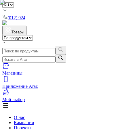
(012) 924
Товары
Магазины
Приложение Araz
Мой выбор
О нас
Кампании
Проекты