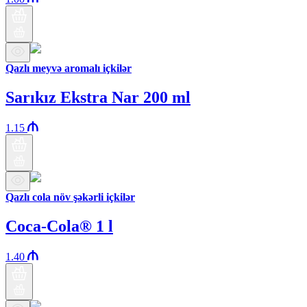
Qazlı meyvə aromalı içkilər
Sarıkız Ekstra Nar 200 ml
1.15
Qazlı cola növ şəkərli içkilər
Coca-Cola® 1 l
1.40