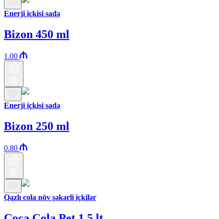
Enerji içkisi sadə
Bizon 450 ml
1.00
Enerji içkisi sadə
Bizon 250 ml
0.80
Qazlı cola növ şəkərli içkilər
Coca Cola Pet 1.5 lt