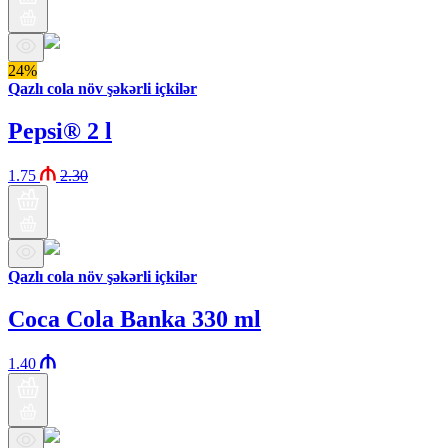
24%
Qazlı cola növ şəkərli içkilər
Pepsi® 2 l
1.75
2.30
Qazlı cola növ şəkərli içkilər
Coca Cola Banka 330 ml
1.40