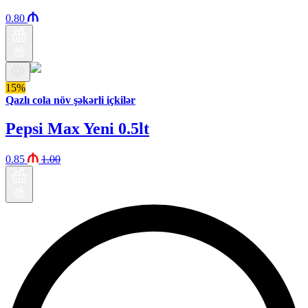
0.80
15%
Qazlı cola növ şəkərli içkilər
Pepsi Max Yeni 0.5lt
0.85
1.00