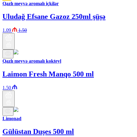
Qazlı meyvə aromalı içkilər
Uludağ Efsane Gazoz 250ml şüşə
1.09
1.50
Qazlı meyvə aromalı kokteyl
Laimon Fresh Manqo 500 ml
1.50
Limonad
Gülüstan Duşes 500 ml