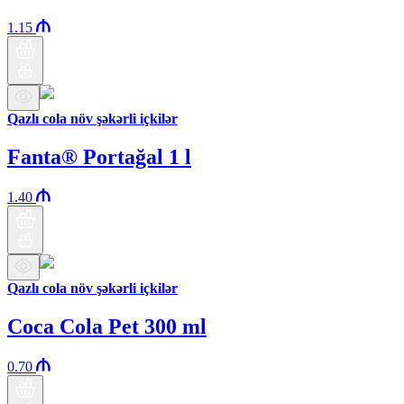
1.15
Qazlı cola növ şəkərli içkilər
Fanta® Portağal 1 l
1.40
Qazlı cola növ şəkərli içkilər
Coca Cola Pet 300 ml
0.70