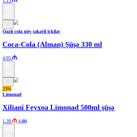
1.15
Qazlı cola növ şəkərli içkilər
Coca-Cola (Alman) Şüşə 330 ml
4.95
23%
Limonad
Xiliani Feyxoa Limonad 500ml şüşə
1.39
1.80