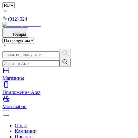
(012) 924
Товары
Магазины
Приложение Araz
Мой выбор
О нас
Кампании
Проекты