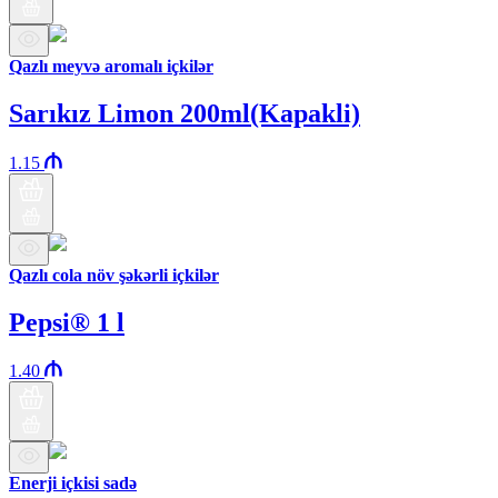
Qazlı meyvə aromalı içkilər
Sarıkız Limon 200ml(Kapakli)
1.15
Qazlı cola növ şəkərli içkilər
Pepsi® 1 l
1.40
Enerji içkisi sadə