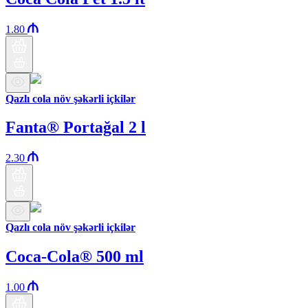
1.80
Qazlı cola növ şəkərli içkilər
Fanta® Portağal 2 l
2.30
Qazlı cola növ şəkərli içkilər
Coca-Cola® 500 ml
1.00