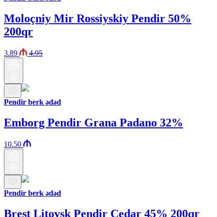
Moloçniy Mir Rossiyskiy Pendir 50%
200qr
3.89
4.95
Pendir berk ədəd
Emborg Pendir Grana Padano 32%
10.50
Pendir berk ədəd
Brest Litovsk Pendir Çedar 45% 200qr