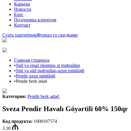
Карьера
Новости
Блог
Поддержка клиентов
Контакт
Стать партнёром
Журнал со скидками
Главная страница
•
Süd və emal olunmuş ət məhsulları
•
Süd və süd məhsulları-uzun müddətli
•
Pendir uzun müddətli
•
Pendir berk ədəd
Категория
:
Pendir berk ədəd
Sveza Pendir Havalı Göyərtili 60% 150qr
Код продукта
:
1000107574
3.30