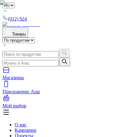
(012) 924
Товары
Магазины
Приложение Araz
Мой выбор
О нас
Кампании
Проекты