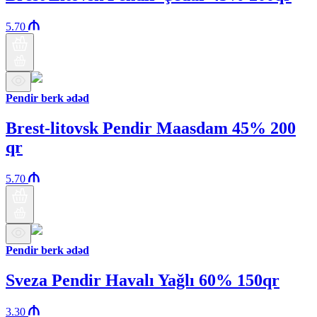
5.70
Pendir berk ədəd
Brest-litovsk Pendir Maasdam 45% 200
qr
5.70
Pendir berk ədəd
Sveza Pendir Havalı Yağlı 60% 150qr
3.30