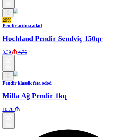
29%
Pendir əritmə ədəd
Hochland Pendir Sendviç 150qr
3.39
4.75
Pendir klassik feta ədəd
Milla Ağ Pendir 1kq
10.70