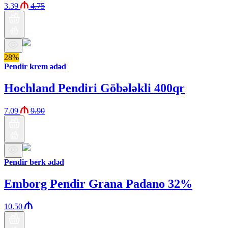
3.39
4.75
28%
Pendir krem ədəd
Hochland Pendiri Göbələkli 400qr
7.09
9.90
Pendir berk ədəd
Emborg Pendir Grana Padano 32%
10.50