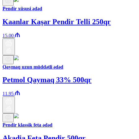
Pendir xüsusi ədəd
Kaanlar Kaşar Pendir Telli 250qr
15.00
Qaymaq uzun müddətli ədəd
Petmol Qaymaq 33% 500qr
11.95
Pendir klassik feta ədəd
Akadia Feta Pendir 500qr