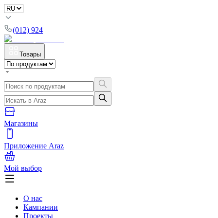
(012) 924
Товары
Магазины
Приложение Araz
Мой выбор
О нас
Кампании
Проекты