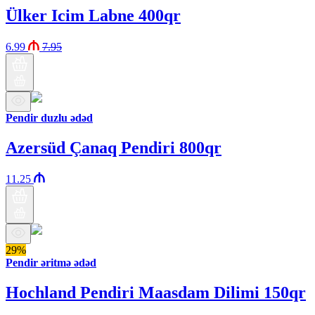
Ülker Icim Labne 400qr
6.99
7.95
Pendir duzlu ədəd
Azersüd Çanaq Pendiri 800qr
11.25
29%
Pendir əritmə ədəd
Hochland Pendiri Maasdam Dilimi 150qr