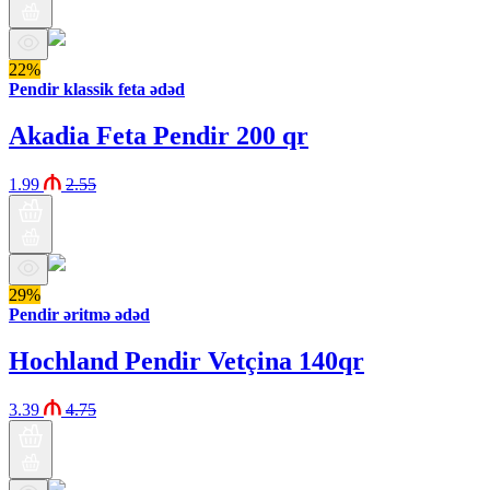
22%
Pendir klassik feta ədəd
Akadia Feta Pendir 200 qr
1.99
2.55
29%
Pendir əritmə ədəd
Hochland Pendir Vetçina 140qr
3.39
4.75