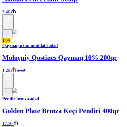
5.40
14%
Qaymaq uzun müddətli ədəd
Moloçniy Qostines Qaymaq 10% 200qr
1.29
1.50
Pendir brınza ədəd
Golden Plate Brınza Keçi Pendiri 400qr
17.50