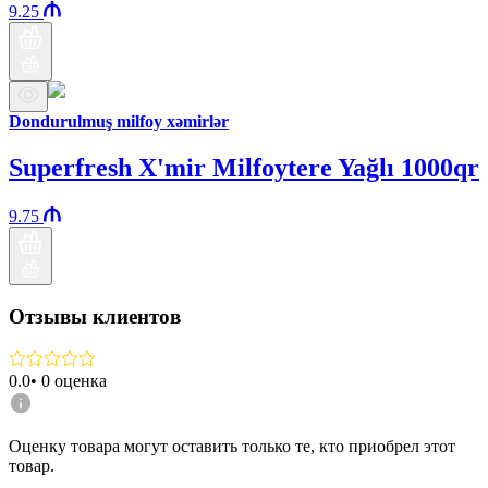
9.25
Dondurulmuş milfoy xəmirlər
Superfresh X'mir Milfoytere Yağlı 1000qr
9.75
Отзывы клиентов
0.0
•
0
оценка
Оценку товара могут оставить только те, кто приобрел этот
товар.