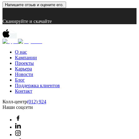
Напишите отзыв и оцените его.
Сканируйте и скачайте
О нас
Кампании
Проекты
Карьера
Новости
Блог
Поддержка клиентов
Контакт
Колл-центр
(012) 924
Наши соцсети