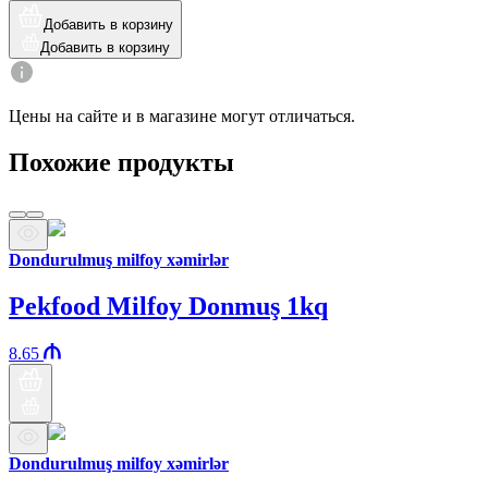
Добавить в корзину
Добавить в корзину
Цены на сайте и в магазине могут отличаться.
Похожие продукты
Dondurulmuş milfoy xəmirlər
Pekfood Milfoy Donmuş 1kq
8.65
Dondurulmuş milfoy xəmirlər