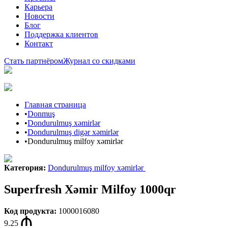
Карьера
Новости
Блог
Поддержка клиентов
Контакт
Стать партнёром
Журнал со скидками
Главная страница
•
Donmuş
•
Dondurulmuş xəmirlər
•
Dondurulmuş digər xəmirlər
•
Dondurulmuş milfoy xəmirlər
Категория
:
Dondurulmuş milfoy xəmirlər
Superfresh Xəmir Milfoy 1000qr
Код продукта
:
1000016080
9.25