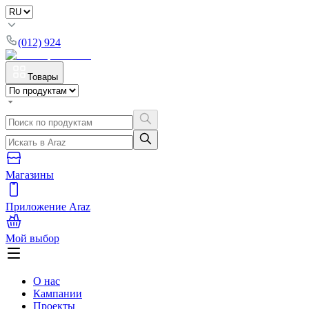
(012) 924
Товары
Магазины
Приложение Araz
Мой выбор
О нас
Кампании
Проекты