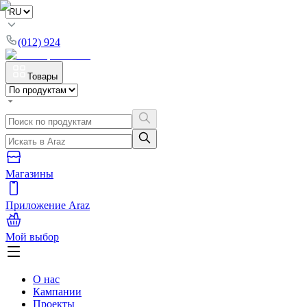
(012) 924
Товары
Магазины
Приложение Araz
Мой выбор
О нас
Кампании
Проекты