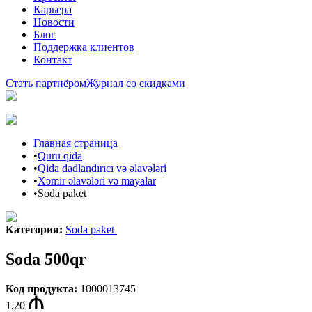
Карьера
Новости
Блог
Поддержка клиентов
Контакт
Стать партнёром
Журнал со скидками
Главная страница
•
Quru qida
•
Qida dadlandırıcı və əlavələri
•
Xəmir əlavələri və mayalar
•
Soda paket
Категория
:
Soda paket
Soda 500qr
Код продукта
:
1000013745
1.20