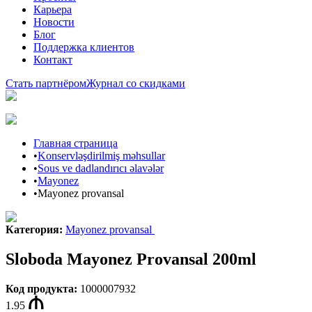
Карьера
Новости
Блог
Поддержка клиентов
Контакт
Стать партнёром
Журнал со скидками
Главная страница
•
Konservləşdirilmiş məhsullar
•
Sous ve dadlandırıcı əlavələr
•
Mayonez
•
Mayonez provansal
Категория
:
Mayonez provansal
Sloboda Mayonez Provansal 200ml
Код продукта
:
1000007932
1.95