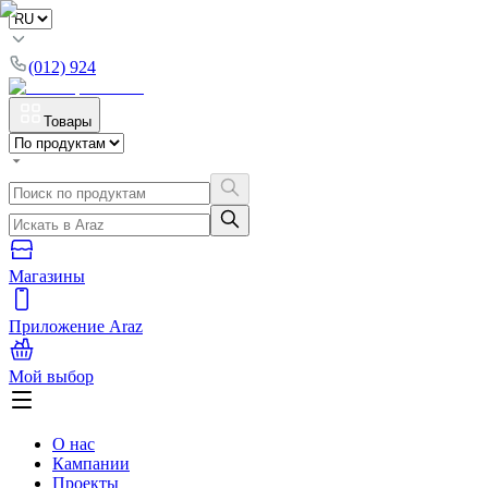
(012) 924
Товары
Магазины
Приложение Araz
Мой выбор
О нас
Кампании
Проекты