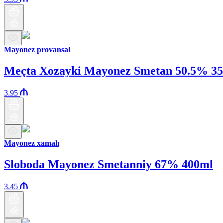
Mayonez provansal
Meçta Xozayki Mayonez Smetan 50.5% 3
3.95
Mayonez xamalı
Sloboda Mayonez Smetanniy 67% 400ml
3.45