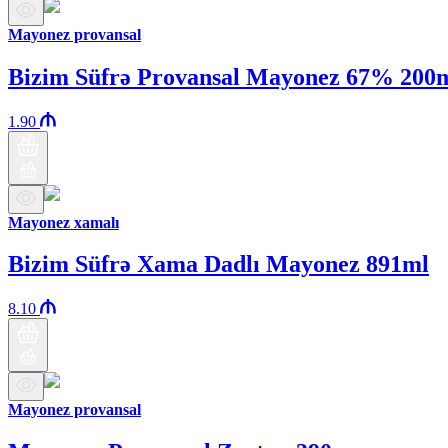
Mayonez provansal
Bizim Süfrə Provansal Mayonez 67% 200
1.90
Mayonez xamalı
Bizim Süfrə Xama Dadlı Mayonez 891ml
8.10
Mayonez provansal