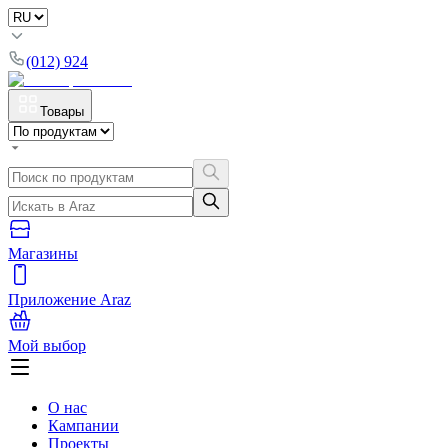
(012) 924
Товары
Магазины
Приложение Araz
Мой выбор
О нас
Кампании
Проекты