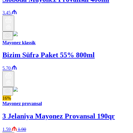
3.45
Mayonez klassik
Bizim Süfrə Paket 55% 800ml
5.70
16%
Mayonez provansal
3 Jelaniya Mayonez Provansal 190qr
1.59
1.90