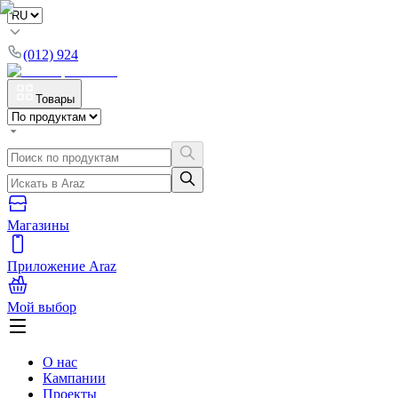
(012) 924
Товары
Магазины
Приложение Araz
Мой выбор
О нас
Кампании
Проекты