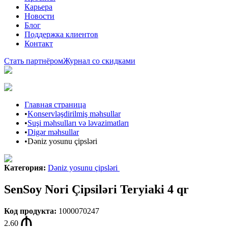
Карьера
Новости
Блог
Поддержка клиентов
Контакт
Стать партнёром
Журнал со скидками
Главная страница
•
Konservləşdirilmiş məhsullar
•
Suşi məhsulları və ləvazimatları
•
Digər məhsullar
•
Dəniz yosunu çipsləri
Категория
:
Dəniz yosunu çipsləri
SenSoy Nori Çipsiləri Teryiaki 4 qr
Код продукта
:
1000070247
2.60