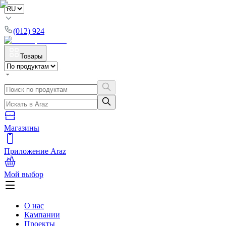
(012) 924
Товары
Магазины
Приложение Araz
Мой выбор
О нас
Кампании
Проекты