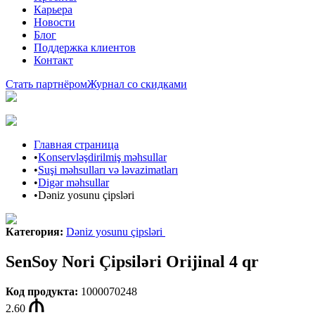
Карьера
Новости
Блог
Поддержка клиентов
Контакт
Стать партнёром
Журнал со скидками
Главная страница
•
Konservləşdirilmiş məhsullar
•
Suşi məhsulları və ləvazimatları
•
Digər məhsullar
•
Dəniz yosunu çipsləri
Категория
:
Dəniz yosunu çipsləri
SenSoy Nori Çipsiləri Orijinal 4 qr
Код продукта
:
1000070248
2.60