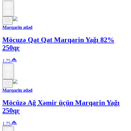
Marqarin ədəd
Möcuzə Qat Qat Marqarin Yağı 82%
250qr
1.75
Marqarin ədəd
Möcüzə Ağ Xəmir üçün Marqarin Yağı
250qr
1.75