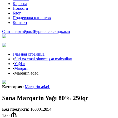
Карьера
Новости
Блог
Поддержка клиентов
Контакт
Стать партнёром
Журнал со скидками
Главная страница
•
Süd və emal olunmuş ət məhsulları
•
Yağlar
•
Marqarin
•
Marqarin ədəd
Категория
:
Marqarin ədəd
Sana Marqarin Yağı 80% 250qr
Код продукта
:
1000012854
1.60