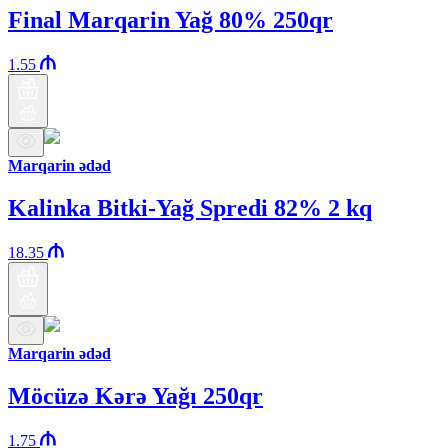
Final Marqarin Yağ 80% 250qr
1.55
Marqarin ədəd
Kalinka Bitki-Yağ Spredi 82% 2 kq
18.35
Marqarin ədəd
Möcüzə Kərə Yağı 250qr
1.75