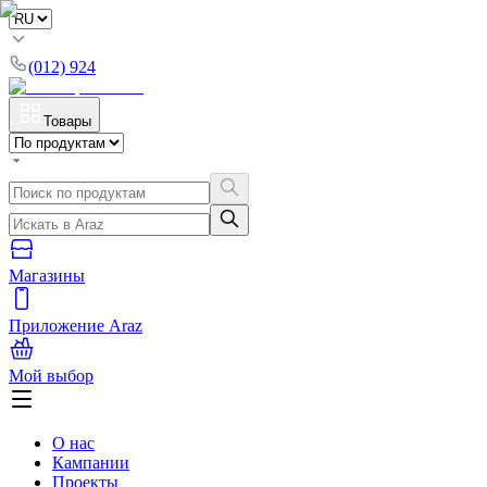
(012) 924
Товары
Магазины
Приложение Araz
Мой выбор
О нас
Кампании
Проекты