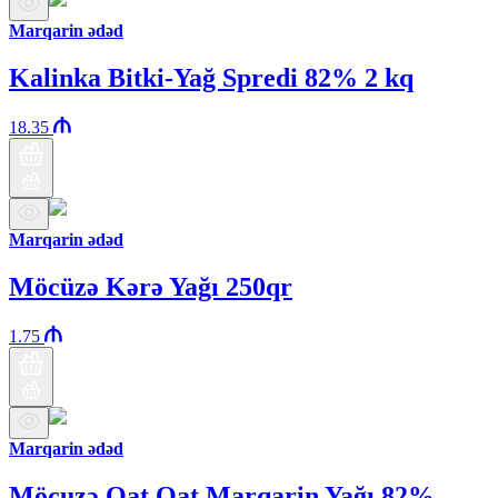
Marqarin ədəd
Kalinka Bitki-Yağ Spredi 82% 2 kq
18.35
Marqarin ədəd
Möcüzə Kərə Yağı 250qr
1.75
Marqarin ədəd
Möcuzə Qat Qat Marqarin Yağı 82%