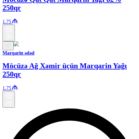
250qr
1.75
Marqarin ədəd
Möcüzə Ağ Xəmir üçün Marqarin Yağı
250qr
1.75