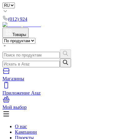
(012) 924
Товары
Магазины
Приложение Araz
Мой выбор
О нас
Кампании
Проекты