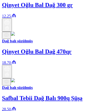
Qinyet Oğlu Bal Dağ 300 gr
12.25
Dağ balı süzülmüş
Qinyet Oğlu Bal Dağ 470qr
18.70
Dağ balı süzülmüş
Safbal Tebii Dağ Balı 900q Şüşə
28.50