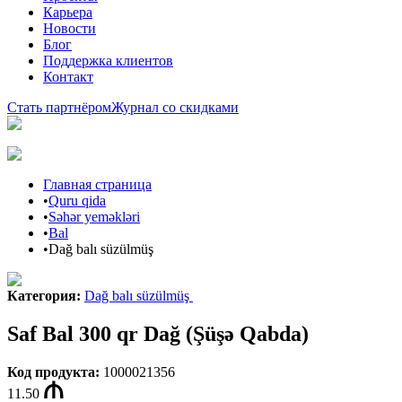
Карьера
Новости
Блог
Поддержка клиентов
Контакт
Стать партнёром
Журнал со скидками
Главная страница
•
Quru qida
•
Səhər yeməkləri
•
Bal
•
Dağ balı süzülmüş
Категория
:
Dağ balı süzülmüş
Saf Bal 300 qr Dağ (Şüşə Qabda)
Код продукта
:
1000021356
11.50