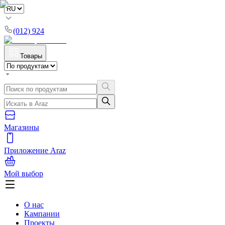
(012) 924
Товары
Магазины
Приложение Araz
Мой выбор
О нас
Кампании
Проекты