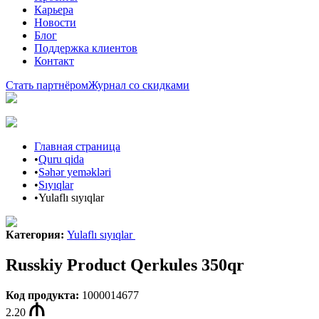
Карьера
Новости
Блог
Поддержка клиентов
Контакт
Стать партнёром
Журнал со скидками
Главная страница
•
Quru qida
•
Səhər yeməkləri
•
Sıyıqlar
•
Yulaflı sıyıqlar
Категория
:
Yulaflı sıyıqlar
Russkiy Product Qerkules 350qr
Код продукта
:
1000014677
2.20