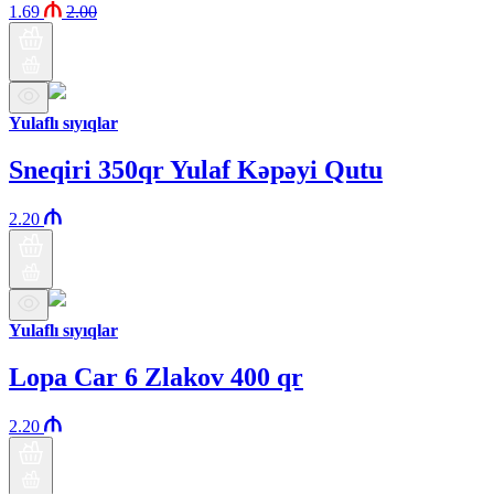
1.69
2.00
Yulaflı sıyıqlar
Sneqiri 350qr Yulaf Kəpəyi Qutu
2.20
Yulaflı sıyıqlar
Lopa Car 6 Zlakov 400 qr
2.20