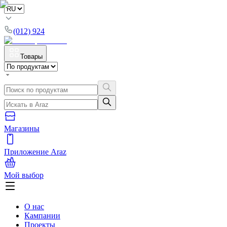
(012) 924
Товары
Магазины
Приложение Araz
Мой выбор
О нас
Кампании
Проекты