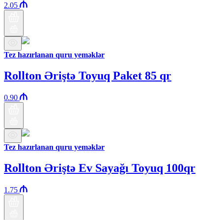
2.05
Tez hazırlanan quru yeməklər
Rollton Əriştə Toyuq Paket 85 qr
0.90
Tez hazırlanan quru yeməklər
Rollton Əriştə Ev Sayağı Toyuq 100qr
1.75