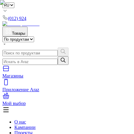
(012) 924
Товары
Магазины
Приложение Araz
Мой выбор
О нас
Кампании
Проекты