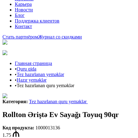
Карьера
Новости
Блог
Поддержка клиентов
Контакт
Стать партнёром
Журнал со скидками
Главная страница
•
Quru qida
•
Tez hazırlanan yeməklər
•
Hazır yeməklər
•
Tez hazırlanan quru yeməklər
Категория
:
Tez hazırlanan quru yeməklər
Rollton Əriştə Ev Sayağı Toyuq 90qr
Код продукта
:
1000013136
1.75