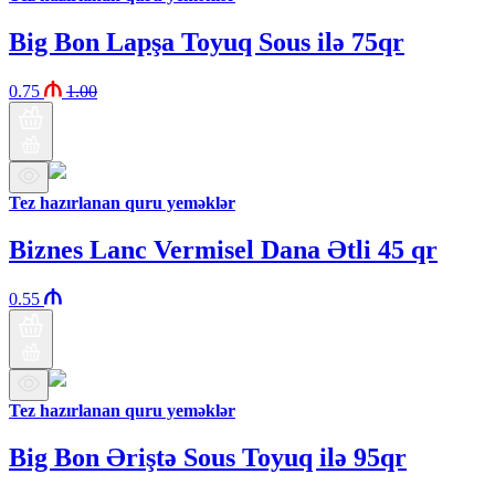
Big Bon Lapşa Toyuq Sous ilə 75qr
0.75
1.00
Tez hazırlanan quru yeməklər
Biznes Lanc Vermisel Dana Ətli 45 qr
0.55
Tez hazırlanan quru yeməklər
Big Bon Əriştə Sous Toyuq ilə 95qr