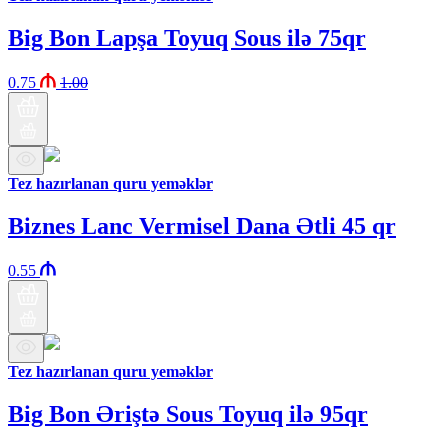
Big Bon Lapşa Toyuq Sous ilə 75qr
0.75
1.00
Tez hazırlanan quru yeməklər
Biznes Lanc Vermisel Dana Ətli 45 qr
0.55
Tez hazırlanan quru yeməklər
Big Bon Əriştə Sous Toyuq ilə 95qr