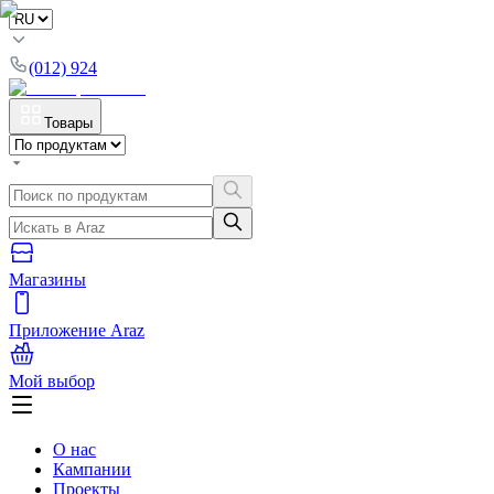
(012) 924
Товары
Магазины
Приложение Araz
Мой выбор
О нас
Кампании
Проекты