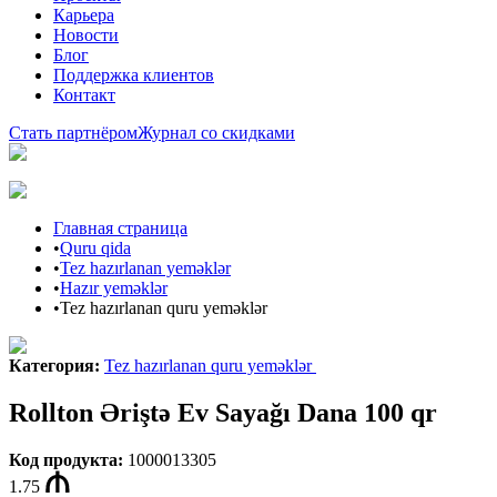
Карьера
Новости
Блог
Поддержка клиентов
Контакт
Стать партнёром
Журнал со скидками
Главная страница
•
Quru qida
•
Tez hazırlanan yeməklər
•
Hazır yeməklər
•
Tez hazırlanan quru yeməklər
Категория
:
Tez hazırlanan quru yeməklər
Rollton Əriştə Ev Sayağı Dana 100 qr
Код продукта
:
1000013305
1.75