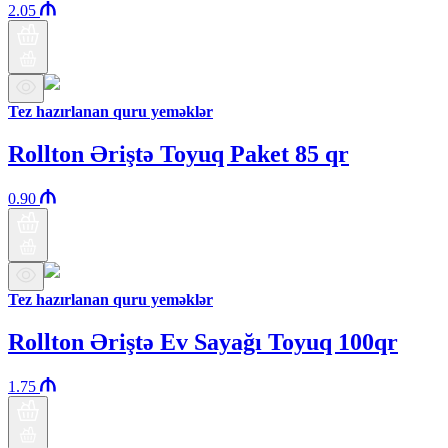
2.05
Tez hazırlanan quru yeməklər
Rollton Əriştə Toyuq Paket 85 qr
0.90
Tez hazırlanan quru yeməklər
Rollton Əriştə Ev Sayağı Toyuq 100qr
1.75