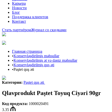
Карьера
Новости
Блог
Поддержка клиентов
Контакт
Стать партнёром
Журнал со скидками
Главная страница
•
Konservləşdirilmiş məhsullar
•
Konservləşdirilmiş ət və dəniz məhsullar
•
Konservləşdirilmiş quş əti
•
Paştet quş əti
Категория
:
Paştet quş əti
Qlavprodukt Paştet Toyuq Ciyəri 90gr
Код продукта
:
1000020491
3.35