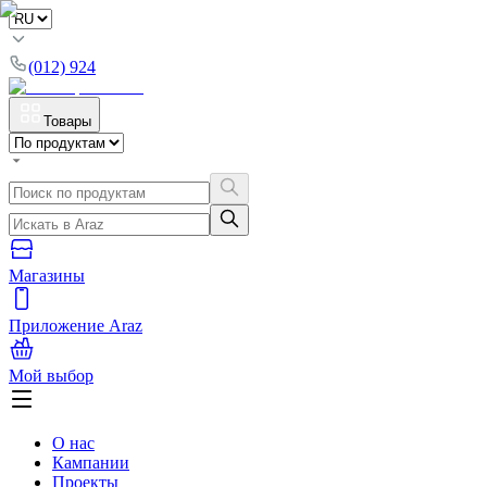
(012) 924
Товары
Магазины
Приложение Araz
Мой выбор
О нас
Кампании
Проекты