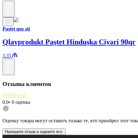
Paştet quş əti
Qlavprodukt Paştet Hinduşka Ciyəri 90qr
3.35
Отзывы клиентов
0.0
•
0
оценка
Оценку товара могут оставить только те, кто приобрел этот тов
Напишите отзыв и оцените его.