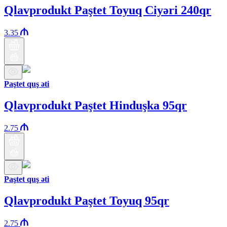
Qlavprodukt Paştet Toyuq Ciyəri 240qr
3.35
Paştet quş əti
Qlavprodukt Paştet Hinduşka 95qr
2.75
Paştet quş əti
Qlavprodukt Paştet Toyuq 95qr
2.75