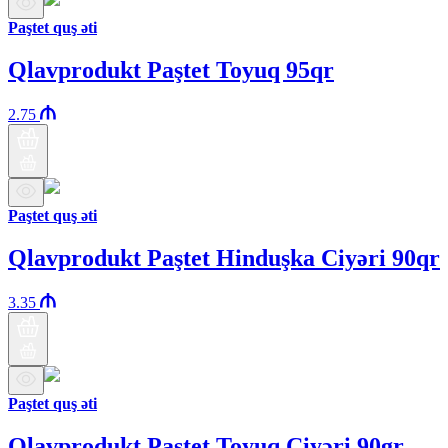
Paştet quş əti
Qlavprodukt Paştet Toyuq 95qr
2.75
Paştet quş əti
Qlavprodukt Paştet Hinduşka Ciyəri 90qr
3.35
Paştet quş əti
Qlavprodukt Paştet Toyuq Ciyəri 90gr