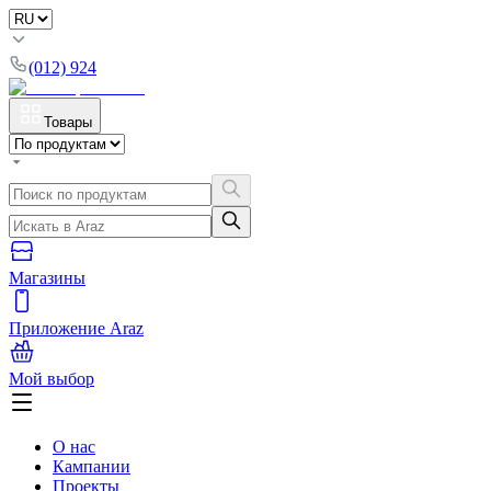
(012) 924
Товары
Магазины
Приложение Araz
Мой выбор
О нас
Кампании
Проекты