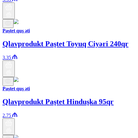
Paştet quş əti
Qlavprodukt Paştet Toyuq Ciyəri 240qr
3.35
Paştet quş əti
Qlavprodukt Paştet Hinduşka 95qr
2.75