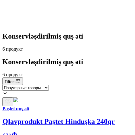
Konservləşdirilmiş quş əti
6
продукт
Konservləşdirilmiş quş əti
6
продукт
Filters
Paştet quş əti
Qlavprodukt Paştet Hinduşka 240qr
3.35