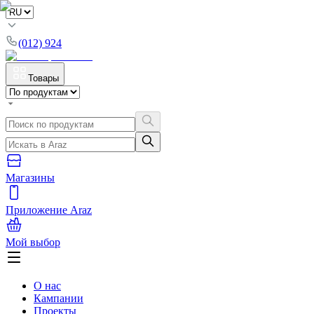
(012) 924
Товары
Магазины
Приложение Araz
Мой выбор
О нас
Кампании
Проекты