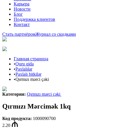
Карьера
Новости
Блог
Поддержка клиентов
Контакт
Стать партнёром
Журнал со скидками
Главная страница
•
Quru qida
•
Paxlalılar
•
Paxlalı bitkilər
•
Qırmızı mərci çəki
Категория
:
Qırmızı mərci çəki
Qırmızı Mərcimək 1kq
Код продукта
:
1000090700
2.20