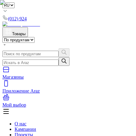
(012) 924
Товары
Магазины
Приложение Araz
Мой выбор
О нас
Кампании
Проекты