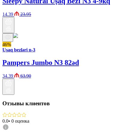
Sleepy Natural Uşaq Bezi N3 4-9kq
14.39
23.95
46%
Uşaq bezləri n-3
Pampers Jumbo N3 82əd
34.39
63.90
Отзывы клиентов
0.0
•
0
оценка