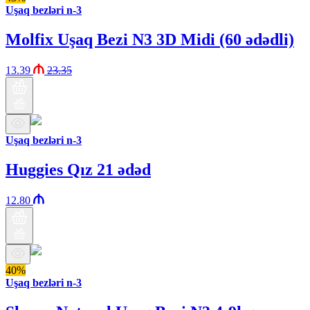
Uşaq bezləri n-3
Molfix Uşaq Bezi N3 3D Midi (60 ədədli)
13.39
23.35
Uşaq bezləri n-3
Huggies Qız 21 ədəd
12.80
40%
Uşaq bezləri n-3