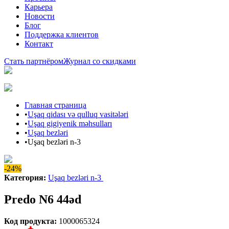
Карьера
Новости
Блог
Поддержка клиентов
Контакт
Стать партнёром
Журнал со скидками
Главная страница
•
Uşaq qidası və qulluq vasitələri
•
Uşaq gigiyenik məhsulları
•
Uşaq bezləri
•
Uşaq bezləri n-3
-24%
Категория
:
Uşaq bezləri n-3
Predo N6 44əd
Код продукта
:
1000065324