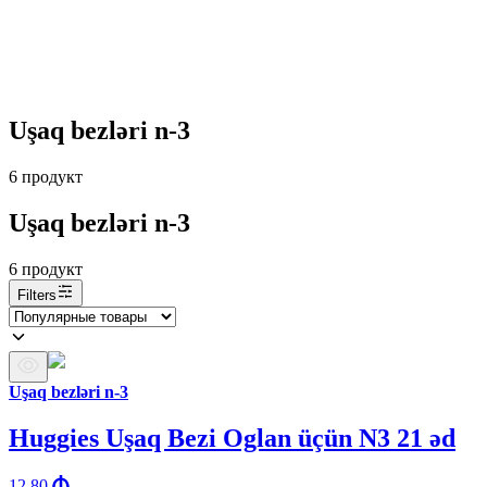
Uşaq bezləri n-3
6
продукт
Uşaq bezləri n-3
6
продукт
Filters
Uşaq bezləri n-3
Huggies Uşaq Bezi Oglan üçün N3 21 əd
12.80