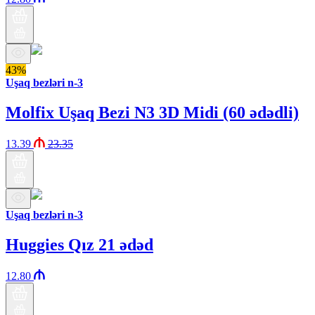
43%
Uşaq bezləri n-3
Molfix Uşaq Bezi N3 3D Midi (60 ədədli)
13.39
23.35
Uşaq bezləri n-3
Huggies Qız 21 ədəd
12.80