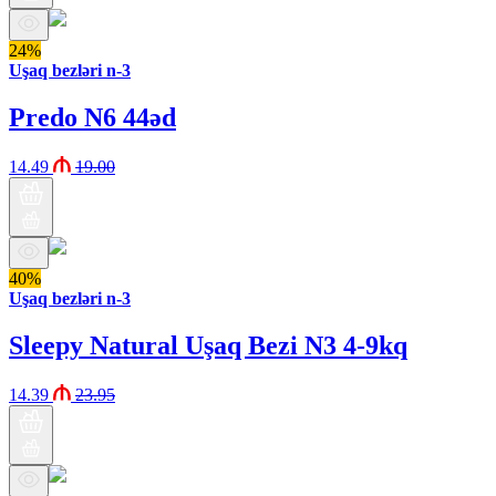
24%
Uşaq bezləri n-3
Predo N6 44əd
14.49
19.00
40%
Uşaq bezləri n-3
Sleepy Natural Uşaq Bezi N3 4-9kq
14.39
23.95