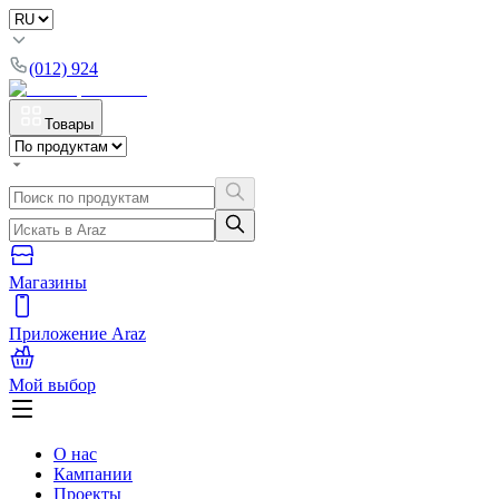
(012) 924
Товары
Магазины
Приложение Araz
Мой выбор
О нас
Кампании
Проекты