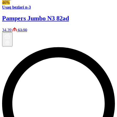
46%
Uşaq bezləri n-3
Pampers Jumbo N3 82əd
34.39
63.90