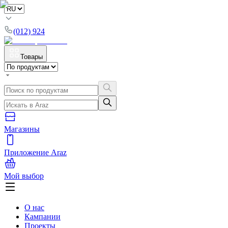
(012) 924
Товары
Магазины
Приложение Araz
Мой выбор
О нас
Кампании
Проекты