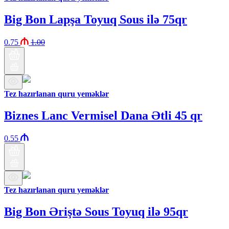
Big Bon Lapşa Toyuq Sous ilə 75qr
0.75
1.00
Tez hazırlanan quru yeməklər
Biznes Lanc Vermisel Dana Ətli 45 qr
0.55
Tez hazırlanan quru yeməklər
Big Bon Əriştə Sous Toyuq ilə 95qr