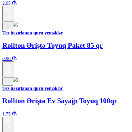
2.05
Tez hazırlanan quru yeməklər
Rollton Əriştə Toyuq Paket 85 qr
0.90
Tez hazırlanan quru yeməklər
Rollton Əriştə Ev Sayağı Toyuq 100qr
1.75