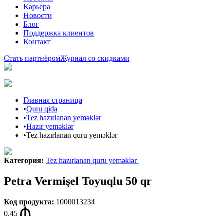
Карьера
Новости
Блог
Поддержка клиентов
Контакт
Стать партнёром
Журнал со скидками
Главная страница
•
Quru qida
•
Tez hazırlanan yeməklər
•
Hazır yeməklər
•
Tez hazırlanan quru yeməklər
Категория
:
Tez hazırlanan quru yeməklər
Petra Vermişel Toyuqlu 50 qr
Код продукта
:
1000013234
0.45