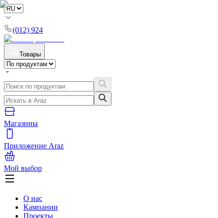
(012) 924
Товары
Магазины
Приложение Araz
Мой выбор
О нас
Кампании
Проекты