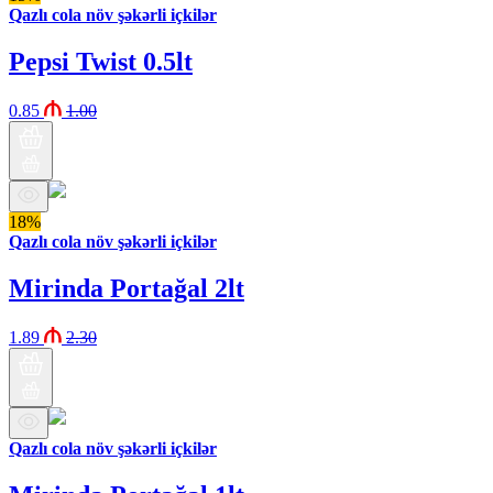
Qazlı cola növ şəkərli içkilər
Pepsi Twist 0.5lt
0.85
1.00
18%
Qazlı cola növ şəkərli içkilər
Mirinda Portağal 2lt
1.89
2.30
Qazlı cola növ şəkərli içkilər