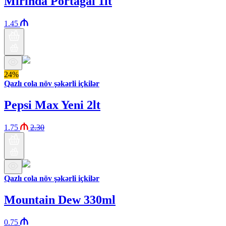
Mirinda Portağal 1lt
1.45
24%
Qazlı cola növ şəkərli içkilər
Pepsi Max Yeni 2lt
1.75
2.30
Qazlı cola növ şəkərli içkilər
Mountain Dew 330ml
0.75