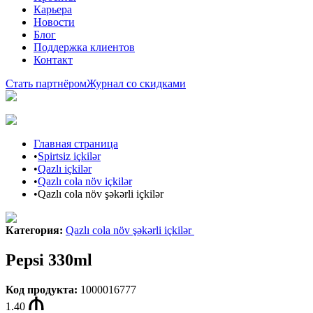
Карьера
Новости
Блог
Поддержка клиентов
Контакт
Стать партнёром
Журнал со скидками
Главная страница
•
Spirtsiz içkilər
•
Qazlı içkilər
•
Qazlı cola növ içkilər
•
Qazlı cola növ şəkərli içkilər
Категория
:
Qazlı cola növ şəkərli içkilər
Pepsi 330ml
Код продукта
:
1000016777
1.40