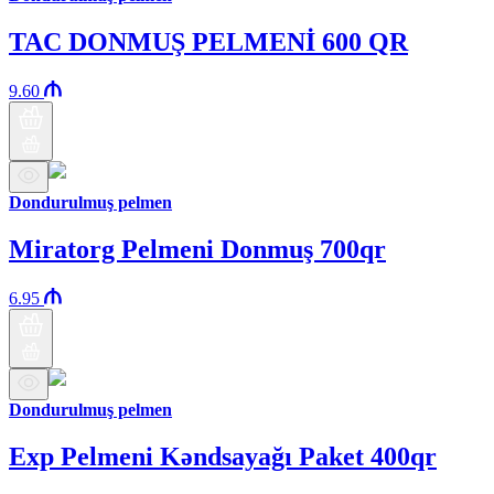
TAC DONMUŞ PELMENİ 600 QR
9.60
Dondurulmuş pelmen
Miratorg Pelmeni Donmuş 700qr
6.95
Dondurulmuş pelmen
Exp Pelmeni Kəndsayağı Paket 400qr