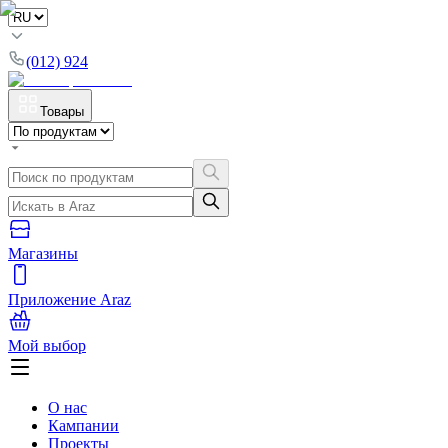
(012) 924
Товары
Магазины
Приложение Araz
Мой выбор
О нас
Кампании
Проекты