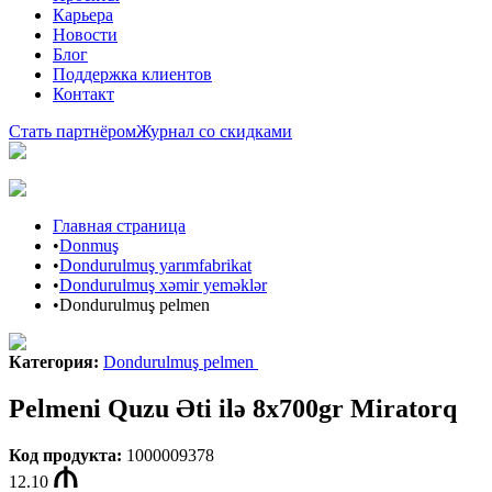
Карьера
Новости
Блог
Поддержка клиентов
Контакт
Стать партнёром
Журнал со скидками
Главная страница
•
Donmuş
•
Dondurulmuş yarımfabrikat
•
Dondurulmuş xəmir yeməklər
•
Dondurulmuş pelmen
Категория
:
Dondurulmuş pelmen
Pelmeni Quzu Əti ilə 8x700gr Miratorq
Код продукта
:
1000009378
12.10