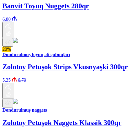
Banvit Toyuq Nuggets 280qr
6.80
20%
Dondurulmuş toyuq əti çubuqları
Zolotoy Petuşok Strips Vkusnyaşki 300qr
5.35
6.70
Dondurulmuş naggets
Zolotoy Petuşok Naggets Klassik 300qr