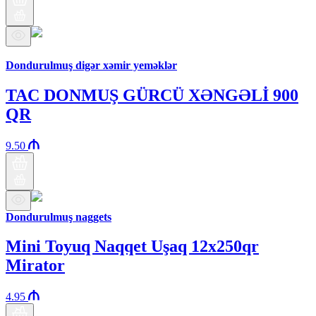
Бренд Араз
Dondurulmuş digər xəmir yeməklər
TAC DONMUŞ GÜRCÜ XƏNGƏLİ 900
QR
9.50
Dondurulmuş naggets
Mini Toyuq Naqqet Uşaq 12x250qr
Mirator
4.95