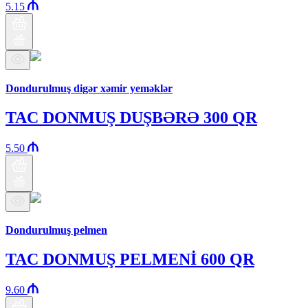
5.15
Бренд Араз
Dondurulmuş digər xəmir yeməklər
TAC DONMUŞ DUŞBƏRƏ 300 QR
5.50
Бренд Араз
Dondurulmuş pelmen
TAC DONMUŞ PELMENİ 600 QR
9.60