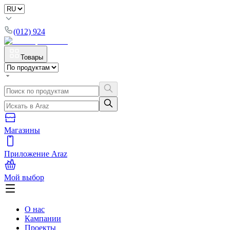
(012) 924
Товары
Магазины
Приложение Araz
Мой выбор
О нас
Кампании
Проекты