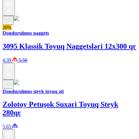
20%
Dondurulmuş naggets
3095 Klassik Toyuq Naggetsləri 12x300 qr
4.39
5.50
Dondurulmuş steyk toyuq əti
Zolotoy Petuşok Suxari Toyuq Steyk
280qr
5.65