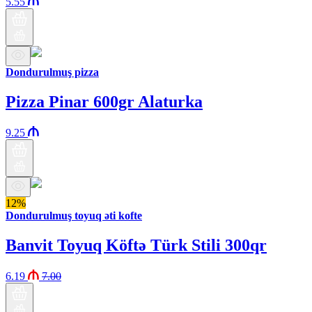
5.55
Dondurulmuş pizza
Pizza Pinar 600gr Alaturka
9.25
12%
Dondurulmuş toyuq əti kofte
Banvit Toyuq Köftə Türk Stili 300qr
6.19
7.00