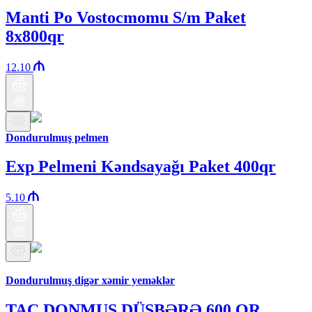
Manti Po Vostocmomu S/m Paket
8x800qr
12.10
Dondurulmuş pelmen
Exp Pelmeni Kəndsayağı Paket 400qr
5.10
Бренд Араз
Dondurulmuş digər xəmir yeməklər
TAC DONMUŞ DÜŞBƏRƏ 600 QR