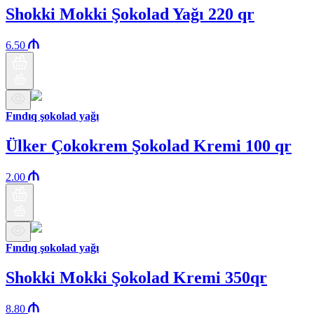
Shokki Mokki Şokolad Yağı 220 qr
6.50
Fındıq şokolad yağı
Ülker Çokokrem Şokolad Kremi 100 qr
2.00
Fındıq şokolad yağı
Shokki Mokki Şokolad Kremi 350qr
8.80