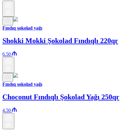
Fındıq şokolad yağı
Shokki Mokki Şokolad Fındıqlı 220qr
6.50
Fındıq şokolad yağı
Choconut Fındıqlı Şokolad Yağı 250qr
4.50