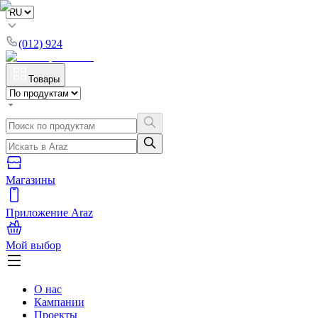
(012) 924
Товары
Магазины
Приложение Araz
Мой выбор
О нас
Кампании
Проекты