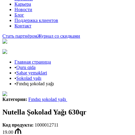
Карьера
Новости
Блог
Поддержка клиентов
Контакт
Стать партнёром
Журнал со скидками
Главная страница
•
Quru qida
•
Səhər yeməkləri
•
Şokolad yağı
•
Fındıq şokolad yağı
Категория
:
Fındıq şokolad yağı
Nutella Şokolad Yağı 630qr
Код продукта
:
1000012711
19.00