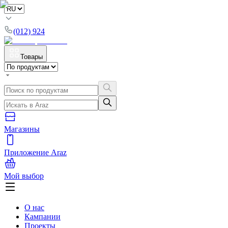
(012) 924
Товары
Магазины
Приложение Araz
Мой выбор
О нас
Кампании
Проекты