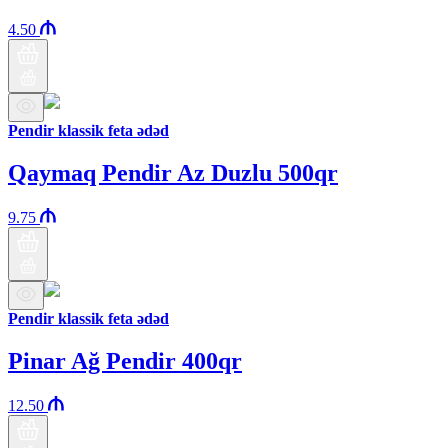
4.50
Pendir klassik feta ədəd
Qaymaq Pendir Az Duzlu 500qr
9.75
Pendir klassik feta ədəd
Pinar Ağ Pendir 400qr
12.50