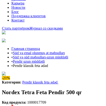
Карьера
Новости
Блог
Поддержка клиентов
Контакт
Стать партнёром
Журнал со скидками
Главная страница
•
Süd və emal olunmuş ət məhsulları
•
Süd və süd məhsulları-uzun müddətli
•
Pendir uzun müddətli
•
Pendir klassik feta ədəd
-21%
Категория
:
Pendir klassik feta ədəd
Nordex Tetra Feta Pendir 500 qr
Код продукта
:
1000017709