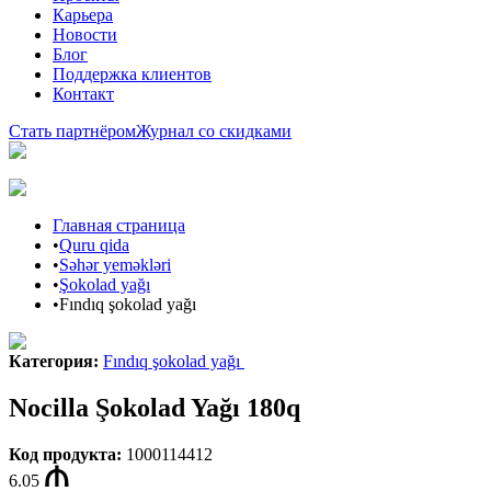
Карьера
Новости
Блог
Поддержка клиентов
Контакт
Стать партнёром
Журнал со скидками
Главная страница
•
Quru qida
•
Səhər yeməkləri
•
Şokolad yağı
•
Fındıq şokolad yağı
Категория
:
Fındıq şokolad yağı
Nocilla Şokolad Yağı 180q
Код продукта
:
1000114412
6.05