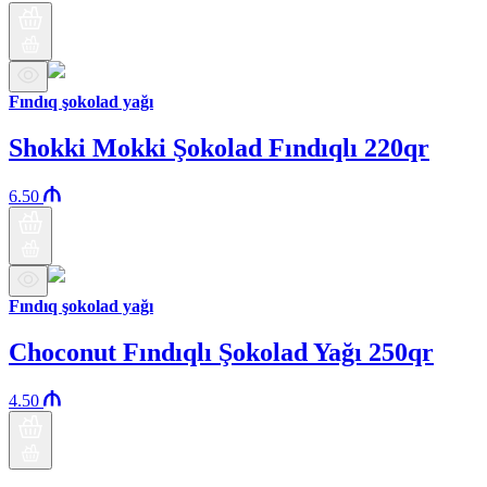
Fındıq şokolad yağı
Shokki Mokki Şokolad Fındıqlı 220qr
6.50
Fındıq şokolad yağı
Choconut Fındıqlı Şokolad Yağı 250qr
4.50