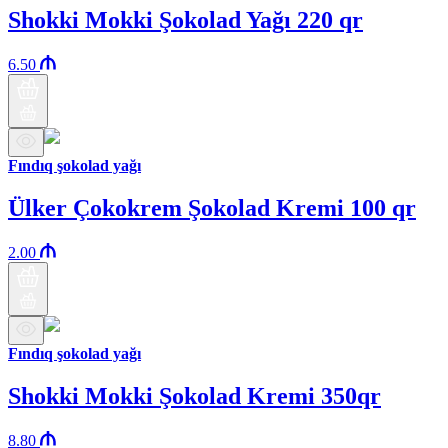
Shokki Mokki Şokolad Yağı 220 qr
6.50
Fındıq şokolad yağı
Ülker Çokokrem Şokolad Kremi 100 qr
2.00
Fındıq şokolad yağı
Shokki Mokki Şokolad Kremi 350qr
8.80