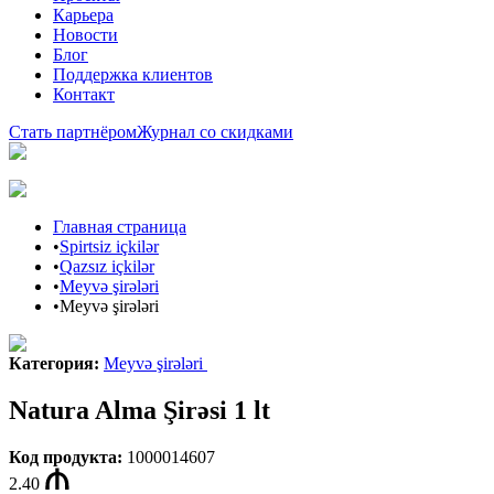
Карьера
Новости
Блог
Поддержка клиентов
Контакт
Стать партнёром
Журнал со скидками
Главная страница
•
Spirtsiz içkilər
•
Qazsız içkilər
•
Meyvə şirələri
•
Meyvə şirələri
Категория
:
Meyvə şirələri
Natura Alma Şirəsi 1 lt
Код продукта
:
1000014607
2.40