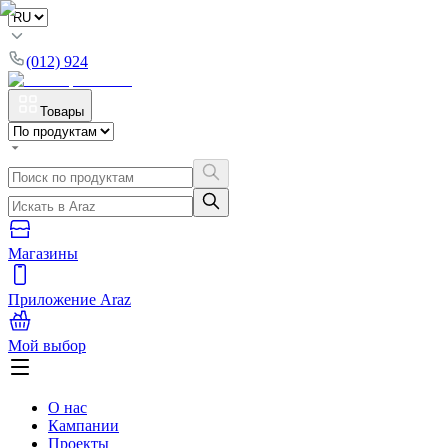
(012) 924
Товары
Магазины
Приложение Araz
Мой выбор
О нас
Кампании
Проекты