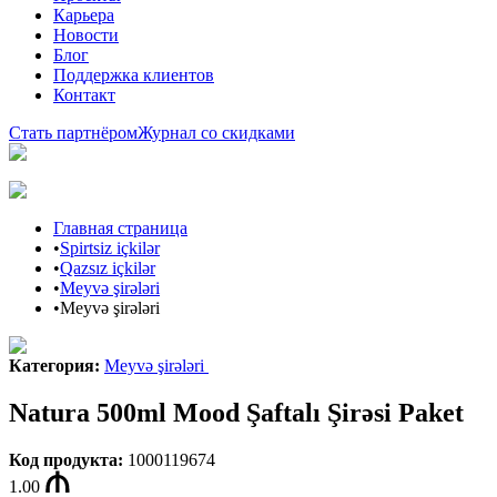
Карьера
Новости
Блог
Поддержка клиентов
Контакт
Стать партнёром
Журнал со скидками
Главная страница
•
Spirtsiz içkilər
•
Qazsız içkilər
•
Meyvə şirələri
•
Meyvə şirələri
Категория
:
Meyvə şirələri
Natura 500ml Mood Şaftalı Şirəsi Paket
Код продукта
:
1000119674
1.00