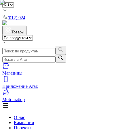
(012) 924
Товары
Магазины
Приложение Araz
Мой выбор
О нас
Кампании
Проекты