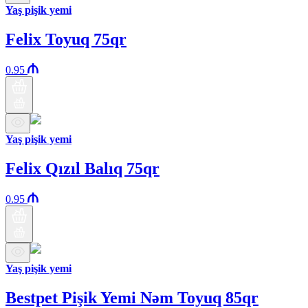
Yaş pişik yemi
Felix Toyuq 75qr
0.95
Yaş pişik yemi
Felix Qızıl Balıq 75qr
0.95
Yaş pişik yemi
Bestpet Pişik Yemi Nəm Toyuq 85qr