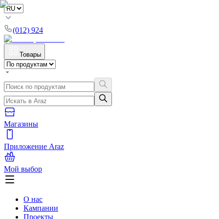
(012) 924
Товары
Магазины
Приложение Araz
Мой выбор
О нас
Кампании
Проекты