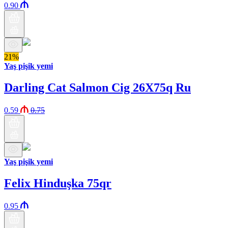
0.90
21%
Yaş pişik yemi
Darling Cat Salmon Cig 26X75q Ru
0.59
0.75
Yaş pişik yemi
Felix Hinduşka 75qr
0.95