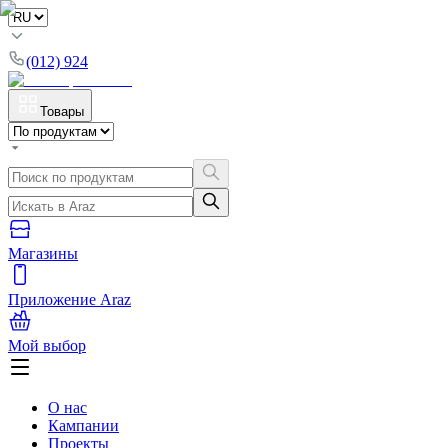
(012) 924
Товары
Магазины
Приложение Araz
Мой выбор
О нас
Кампании
Проекты