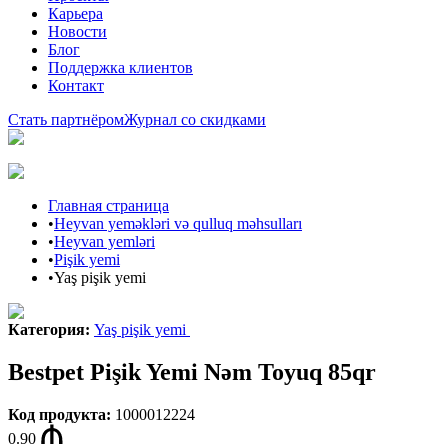
Карьера
Новости
Блог
Поддержка клиентов
Контакт
Стать партнёром
Журнал со скидками
Главная страница
•
Heyvan yeməkləri və qulluq məhsulları
•
Heyvan yemləri
•
Pişik yemi
•
Yaş pişik yemi
Категория
:
Yaş pişik yemi
Bestpet Pişik Yemi Nəm Toyuq 85qr
Код продукта
:
1000012224
0.90