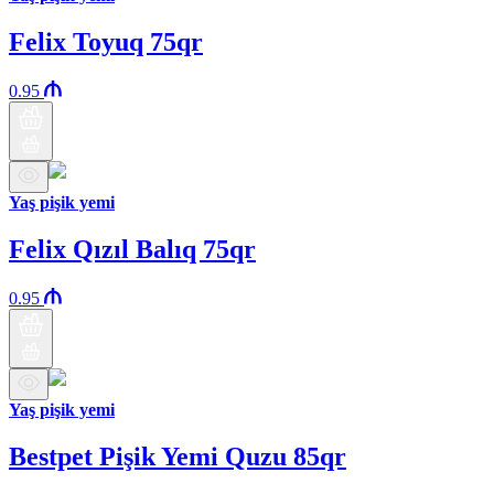
Felix Toyuq 75qr
0.95
Yaş pişik yemi
Felix Qızıl Balıq 75qr
0.95
Yaş pişik yemi
Bestpet Pişik Yemi Quzu 85qr