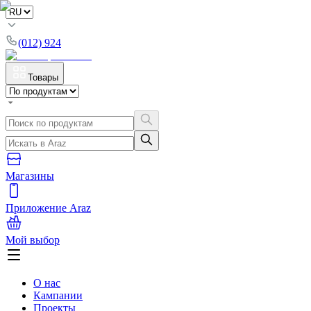
(012) 924
Товары
Магазины
Приложение Araz
Мой выбор
О нас
Кампании
Проекты