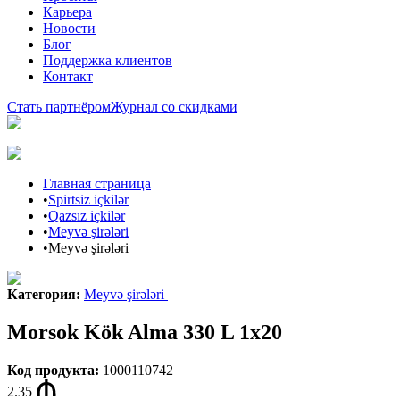
Карьера
Новости
Блог
Поддержка клиентов
Контакт
Стать партнёром
Журнал со скидками
Главная страница
•
Spirtsiz içkilər
•
Qazsız içkilər
•
Meyvə şirələri
•
Meyvə şirələri
Категория
:
Meyvə şirələri
Morsok Kök Alma 330 L 1x20
Код продукта
:
1000110742
2.35