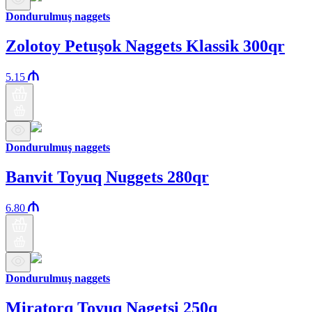
Dondurulmuş naggets
Zolotoy Petuşok Naggets Klassik 300qr
5.15
Dondurulmuş naggets
Banvit Toyuq Nuggets 280qr
6.80
Dondurulmuş naggets
Miratorq Toyuq Nagetsi 250q