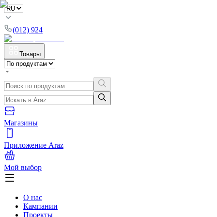
(012) 924
Товары
Магазины
Приложение Araz
Мой выбор
О нас
Кампании
Проекты