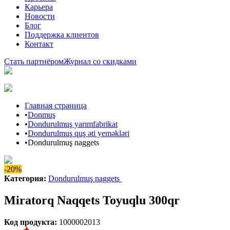
Карьера
Новости
Блог
Поддержка клиентов
Контакт
Стать партнёром
Журнал со скидками
Главная страница
•
Donmuş
•
Dondurulmuş yarımfabrikat
•
Dondurulmuş quş əti yeməkləri
•
Dondurulmuş naggets
-20%
Категория
:
Dondurulmuş naggets
Miratorq Naqqets Toyuqlu 300qr
Код продукта
:
1000002013