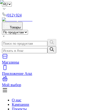
(012) 924
Товары
Магазины
Приложение Araz
Мой выбор
О нас
Кампании
Проекты