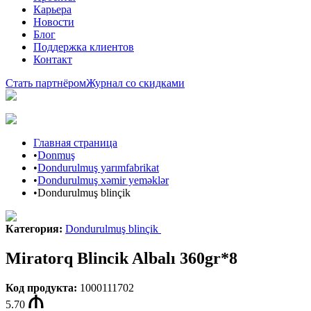
Карьера
Новости
Блог
Поддержка клиентов
Контакт
Стать партнёром
Журнал со скидками
Главная страница
•
Donmuş
•
Dondurulmuş yarımfabrikat
•
Dondurulmuş xəmir yeməklər
•
Dondurulmuş blinçik
Категория
:
Dondurulmuş blinçik
Miratorq Blincik Albalı 360gr*8
Код продукта
:
1000111702
5.70