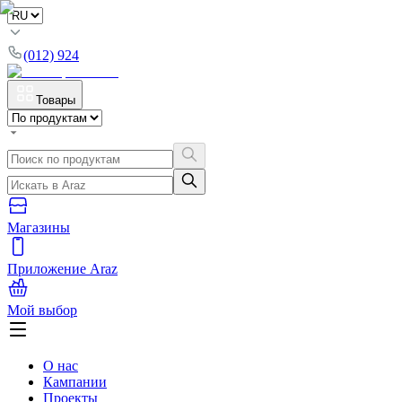
(012) 924
Товары
Магазины
Приложение Araz
Мой выбор
О нас
Кампании
Проекты