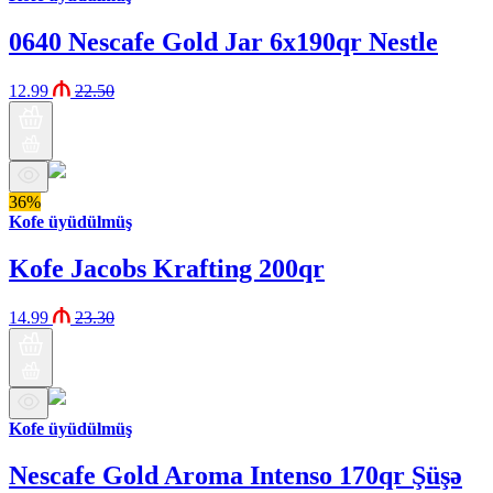
0640 Nescafe Gold Jar 6x190qr Nestle
12.99
22.50
36%
Kofe üyüdülmüş
Kofe Jacobs Krafting 200qr
14.99
23.30
Kofe üyüdülmüş
Nescafe Gold Aroma Intenso 170qr Şüşə