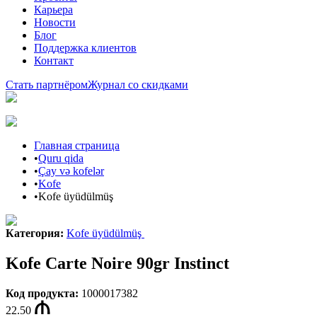
Карьера
Новости
Блог
Поддержка клиентов
Контакт
Стать партнёром
Журнал со скидками
Главная страница
•
Quru qida
•
Çay və kofelər
•
Kofe
•
Kofe üyüdülmüş
Категория
:
Kofe üyüdülmüş
Kofe Carte Noire 90gr Instinct
Код продукта
:
1000017382
22.50