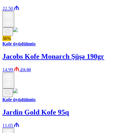
22.50
36%
Kofe üyüdülmüş
Jacobs Kofe Monarch Şüşə 190gr
14.99
23.30
Kofe üyüdülmüş
Jardin Gold Kofe 95q
11.05