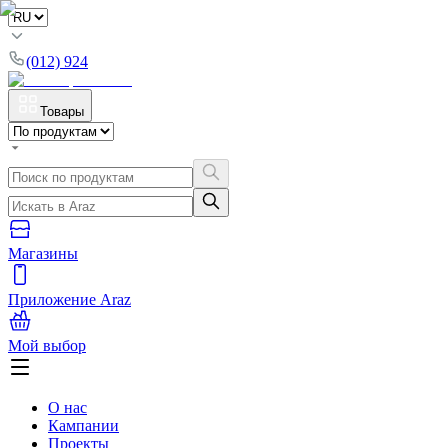
(012) 924
Товары
Магазины
Приложение Araz
Мой выбор
О нас
Кампании
Проекты