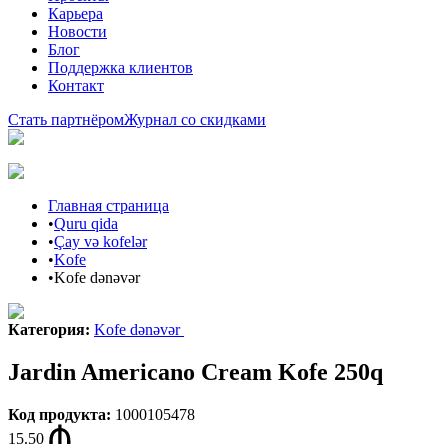
Карьера
Новости
Блог
Поддержка клиентов
Контакт
Стать партнёром
Журнал со скидками
Главная страница
•
Quru qida
•
Çay və kofelər
•
Kofe
•
Kofe dənəvər
Категория
:
Kofe dənəvər
Jardin Americano Cream Kofe 250q
Код продукта
:
1000105478
15.50