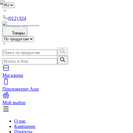
(012) 924
Товары
Магазины
Приложение Araz
Мой выбор
О нас
Кампании
Проекты