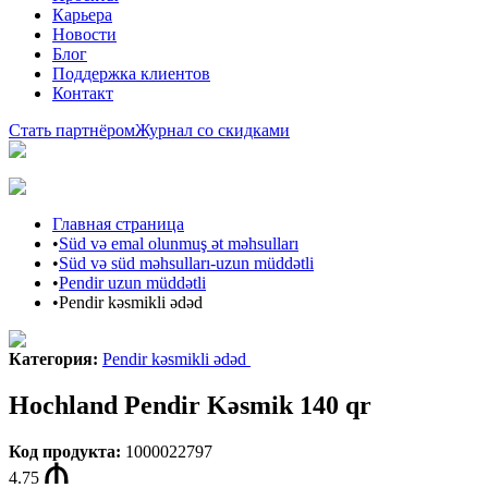
Карьера
Новости
Блог
Поддержка клиентов
Контакт
Стать партнёром
Журнал со скидками
Главная страница
•
Süd və emal olunmuş ət məhsulları
•
Süd və süd məhsulları-uzun müddətli
•
Pendir uzun müddətli
•
Pendir kəsmikli ədəd
Категория
:
Pendir kəsmikli ədəd
Hochland Pendir Kəsmik 140 qr
Код продукта
:
1000022797
4.75