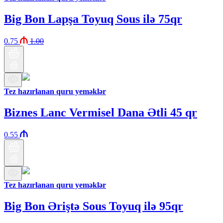
Big Bon Lapşa Toyuq Sous ilə 75qr
0.75
1.00
Tez hazırlanan quru yeməklər
Biznes Lanc Vermisel Dana Ətli 45 qr
0.55
Tez hazırlanan quru yeməklər
Big Bon Əriştə Sous Toyuq ilə 95qr