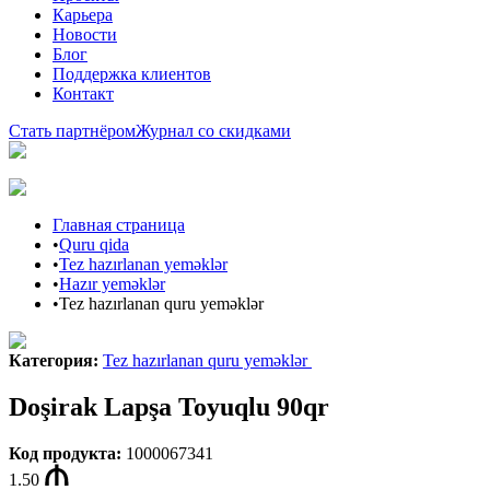
Карьера
Новости
Блог
Поддержка клиентов
Контакт
Стать партнёром
Журнал со скидками
Главная страница
•
Quru qida
•
Tez hazırlanan yeməklər
•
Hazır yeməklər
•
Tez hazırlanan quru yeməklər
Категория
:
Tez hazırlanan quru yeməklər
Doşirak Lapşa Toyuqlu 90qr
Код продукта
:
1000067341
1.50