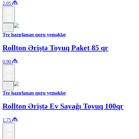
2.05
Tez hazırlanan quru yeməklər
Rollton Əriştə Toyuq Paket 85 qr
0.90
Tez hazırlanan quru yeməklər
Rollton Əriştə Ev Sayağı Toyuq 100qr
1.75