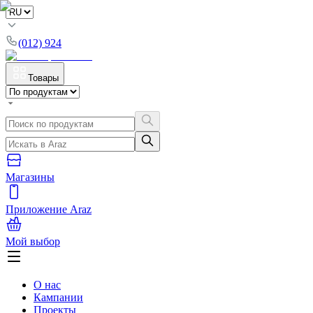
(012) 924
Товары
Магазины
Приложение Araz
Мой выбор
О нас
Кампании
Проекты