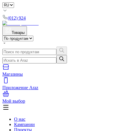
(012) 924
Товары
Магазины
Приложение Araz
Мой выбор
О нас
Кампании
Проекты