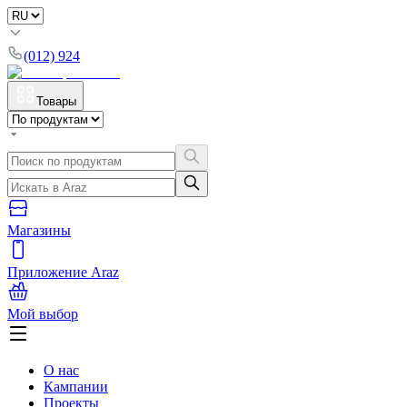
(012) 924
Товары
Магазины
Приложение Araz
Мой выбор
О нас
Кампании
Проекты