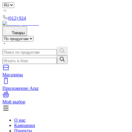
(012) 924
Товары
Магазины
Приложение Araz
Мой выбор
О нас
Кампании
Проекты