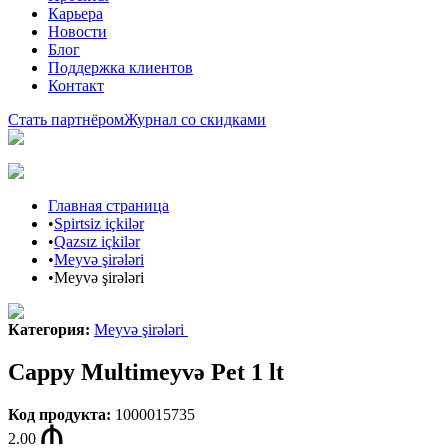
Карьера
Новости
Блог
Поддержка клиентов
Контакт
Стать партнёром
Журнал со скидками
Главная страница
•
Spirtsiz içkilər
•
Qazsız içkilər
•
Meyvə şirələri
•
Meyvə şirələri
Категория
:
Meyvə şirələri
Cappy Multimeyvə Pet 1 lt
Код продукта
:
1000015735
2.00