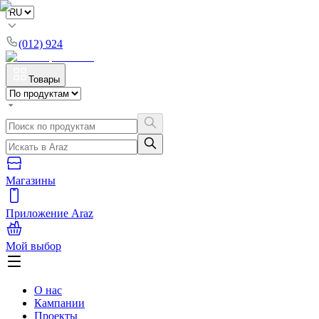
(012) 924
Товары
Магазины
Приложение Araz
Мой выбор
О нас
Кампании
Проекты