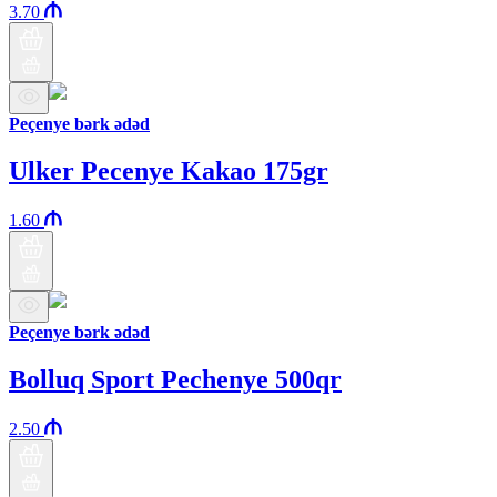
3.70
Peçenye bərk ədəd
Ulker Pecenye Kakao 175gr
1.60
Peçenye bərk ədəd
Bolluq Sport Pechenye 500qr
2.50