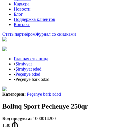
Карьера
Новости
Блог
Поддержка клиентов
Контакт
Стать партнёром
Журнал со скидками
Главная страница
•
Şirniyyat
•
Şirniyyat ədəd
•
Peçenye ədəd
•
Peçenye bərk ədəd
Категория
:
Peçenye bərk ədəd
Bolluq Sport Pechenye 250qr
Код продукта
:
1000014200
1.30