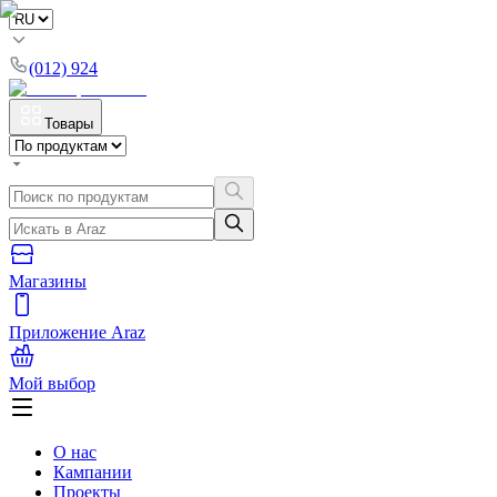
(012) 924
Товары
Магазины
Приложение Araz
Мой выбор
О нас
Кампании
Проекты