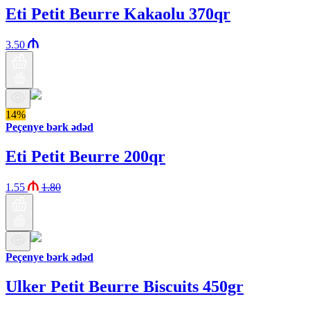
Eti Petit Beurre Kakaolu 370qr
3.50
14%
Peçenye bərk ədəd
Eti Petit Beurre 200qr
1.55
1.80
Peçenye bərk ədəd
Ulker Petit Beurre Biscuits 450gr