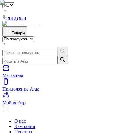
(012) 924
Товары
Магазины
Приложение Araz
Мой выбор
О нас
Кампании
Проекты