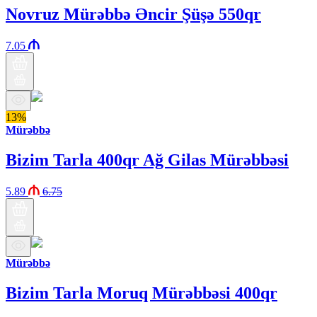
Novruz Mürəbbə Əncir Şüşə 550qr
7.05
13%
Mürəbbə
Bizim Tarla 400qr Ağ Gilas Mürəbbəsi
5.89
6.75
Mürəbbə
Bizim Tarla Moruq Mürəbbəsi 400qr