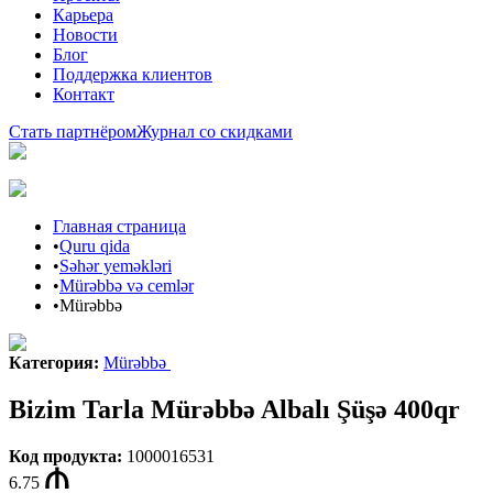
Карьера
Новости
Блог
Поддержка клиентов
Контакт
Стать партнёром
Журнал со скидками
Главная страница
•
Quru qida
•
Səhər yeməkləri
•
Mürəbbə və cemlər
•
Mürəbbə
Категория
:
Mürəbbə
Bizim Tarla Mürəbbə Albalı Şüşə 400qr
Код продукта
:
1000016531
6.75