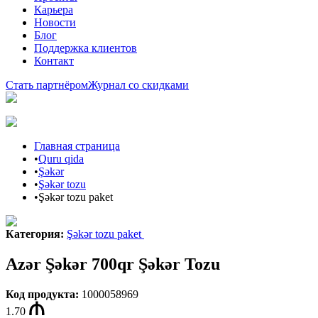
Карьера
Новости
Блог
Поддержка клиентов
Контакт
Стать партнёром
Журнал со скидками
Главная страница
•
Quru qida
•
Şəkər
•
Şəkər tozu
•
Şəkər tozu paket
Категория
:
Şəkər tozu paket
Azər Şəkər 700qr Şəkər Tozu
Код продукта
:
1000058969
1.70