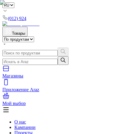
(012) 924
Товары
Магазины
Приложение Araz
Мой выбор
О нас
Кампании
Проекты