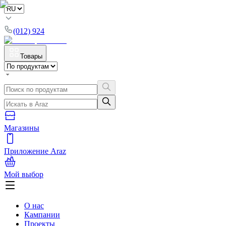
(012) 924
Товары
Магазины
Приложение Araz
Мой выбор
О нас
Кампании
Проекты