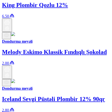
King Plombir Qozlu 12%
6.50
Dondurma meyəli
Melody Eskimo Klassik Fındıqlı Şokolad
2.00
Dondurma meyəli
Iceland Sevgi Püstəli Plombir 12% 90qr
2.80