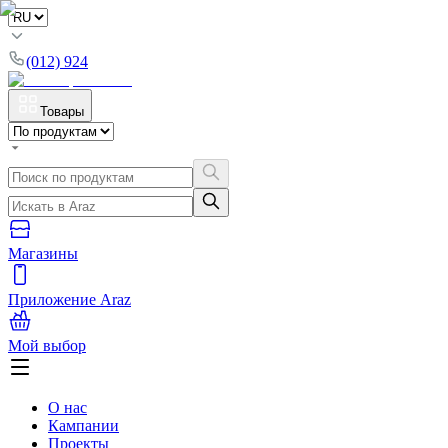
(012) 924
Товары
Магазины
Приложение Araz
Мой выбор
О нас
Кампании
Проекты