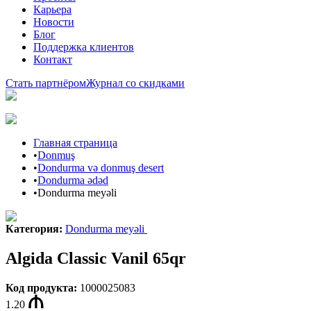
Карьера
Новости
Блог
Поддержка клиентов
Контакт
Стать партнёром
Журнал со скидками
Главная страница
•
Donmuş
•
Dondurma və donmuş desert
•
Dondurma ədəd
•
Dondurma meyəli
Категория
:
Dondurma meyəli
Algida Classic Vanil 65qr
Код продукта
:
1000025083
1.20