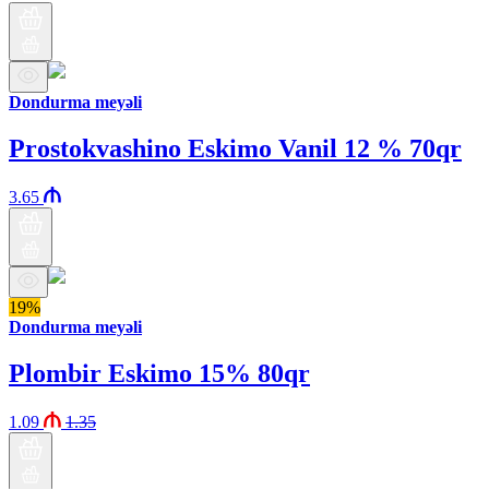
Dondurma meyəli
Prostokvashino Eskimo Vanil 12 % 70qr
3.65
19%
Dondurma meyəli
Plombir Eskimo 15% 80qr
1.09
1.35